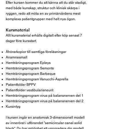
Efter kursen kommer du att känna att du står stadigt,
med både kunskap, struktur och klinisk skärpa i
ryggen, redo att möta en av primärvårdens mest
komplexa patientgrupper med helt nya ögon.
Kursmaterial
Allt kursmaterial erhålls digitalt efter köp senast 7
dagar före kursstart.
Åhörarkopior till samtliga föreläsningar
Anamnesmall
Hemträningsprogram Epleys
Hemträningsprogram Semonts
Hemträningsprogram Barbeque
Hemträningsprogram Vanucchi-Asprella
Patientfolder BPPV
Patientfolder vestibularisneurit
Hemträningsprogram virus på balansnerven del 1
Hemträningsprogram virus på balansnerven del 2
Kursintyg
I kursen ingår en anatomisk 3-dimensionell modell
av innerörat i utförandet "semicircular canal solid
black". Du har möjlighet att uppgradera din modell