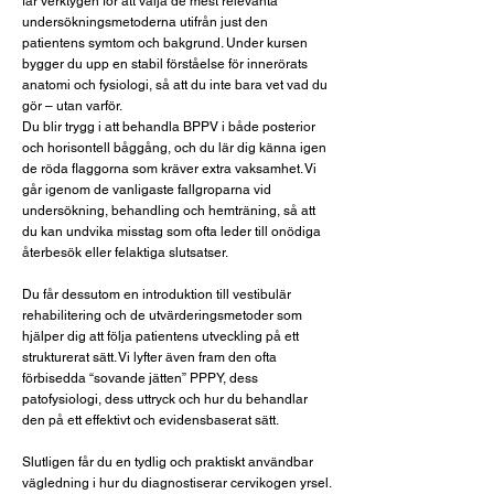
får verktygen för att välja de mest relevanta
undersökningsmetoderna utifrån just den
patientens symtom och bakgrund. Under kursen
bygger du upp en stabil förståelse för innerörats
anatomi och fysiologi, så att du inte bara vet vad du
gör – utan varför.
Du blir trygg i att behandla BPPV i både posterior
och horisontell båggång, och du lär dig känna igen
de röda flaggorna som kräver extra vaksamhet. Vi
går igenom de vanligaste fallgroparna vid
undersökning, behandling och hemträning, så att
du kan undvika misstag som ofta leder till onödiga
återbesök eller felaktiga slutsatser.
Du får dessutom en introduktion till vestibulär
rehabilitering och de utvärderingsmetoder som
hjälper dig att följa patientens utveckling på ett
strukturerat sätt. Vi lyfter även fram den ofta
förbisedda “sovande jätten” PPPY, dess
patofysiologi, dess uttryck och hur du behandlar
den på ett effektivt och evidensbaserat sätt.
Slutligen får du en tydlig och praktiskt användbar
vägledning i hur du diagnostiserar cervikogen yrsel.