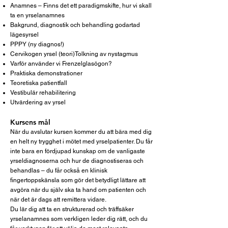
Anamnes – Finns det ett paradigmskifte, hur vi skall
ta en yrselanamnes
Bakgrund, diagnostik och behandling godartad
lägesyrsel
PPPY (ny diagnos!)
Cervikogen yrsel (teori)Tolkning av nystagmus
Varför använder vi Frenzelglasögon?
Praktiska demonstrationer
Teoretiska patientfall
Vestibulär rehabilitering
Utvärdering av yrsel
Kursens mål
När du avslutar kursen kommer du att bära med dig
en helt ny trygghet i mötet med yrselpatienter. Du får
inte bara en fördjupad kunskap om de vanligaste
yrseldiagnoserna och hur de diagnostiseras och
behandlas – du får också en klinisk
fingertoppskänsla som gör det betydligt lättare att
avgöra när du själv ska ta hand om patienten och
när det är dags att remittera vidare.
Du lär dig att ta en strukturerad och träffsäker
yrselanamnes som verkligen leder dig rätt, och du