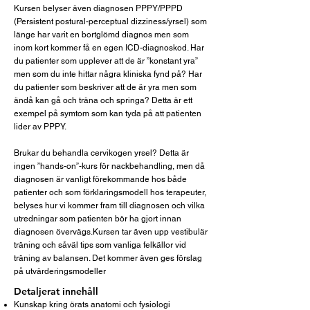
Kursen belyser även diagnosen PPPY/PPPD
(Persistent postural-perceptual dizziness/yrsel) som
länge har varit en bortglömd diagnos men som
inom kort kommer få en egen ICD-diagnoskod. Har
du patienter som upplever att de är ”konstant yra”
men som du inte hittar några kliniska fynd på? Har
du patienter som beskriver att de är yra men som
ändå kan gå och träna och springa? Detta är ett
exempel på symtom som kan tyda på att patienten
lider av PPPY.
Brukar du behandla cervikogen yrsel? Detta är
ingen ”hands-on”-kurs för nackbehandling, men då
diagnosen är vanligt förekommande hos både
patienter och som förklaringsmodell hos terapeuter,
belyses hur vi kommer fram till diagnosen och vilka
utredningar som patienten bör ha gjort innan
diagnosen övervägs.Kursen tar även upp vestibulär
träning och såväl tips som vanliga felkällor vid
träning av balansen. Det kommer även ges förslag
på utvärderingsmodeller
Detaljerat innehåll
Kunskap kring örats anatomi och fysiologi