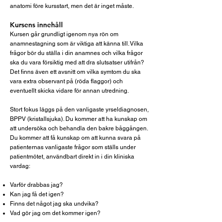
anatomi före kursstart, men det är inget måste.
Kursens innehåll
Kursen går grundligt igenom nya rön om
anamnestagning som är viktiga att känna till. Vilka
frågor bör du ställa i din anamnes och vilka frågor
ska du vara försiktig med att dra slutsatser utifrån?
Det finns även ett avsnitt om vilka symtom du ska
vara extra observant på (röda flaggor) och
eventuellt skicka vidare för annan utredning.
Stort fokus läggs på den vanligaste yrseldiagnosen,
BPPV (kristallsjuka). Du kommer att ha kunskap om
att undersöka och behandla den bakre båggången.
Du kommer att få kunskap om att kunna svara på
patienternas vanligaste frågor som ställs under
patientmötet, användbart direkt in i din kliniska
vardag
:
Varför drabbas jag?
Kan jag få det igen?
Finns det något jag ska undvika?
Vad gör jag om det kommer igen?