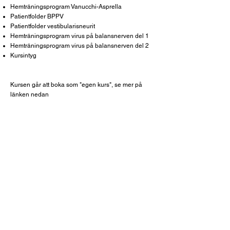
Hemträningsprogram Vanucchi-Asprella
Patientfolder BPPV
Patientfolder vestibularisneurit
Hemträningsprogram virus på balansnerven del 1
Hemträningsprogram virus på balansnerven del 2
Kursintyg
Kursen går att boka som "egen kurs", se mer på
länken nedan
Ta mig till sidan om samarbeten
Digital fördjupning 1 dag
Vem vänder sig kursen till?
Detta är kursen för dig som redan har genomgått en
grundutbildning hos rehabkurser eller motsvarande
utbildning hos annan aktör eller som har arbetat