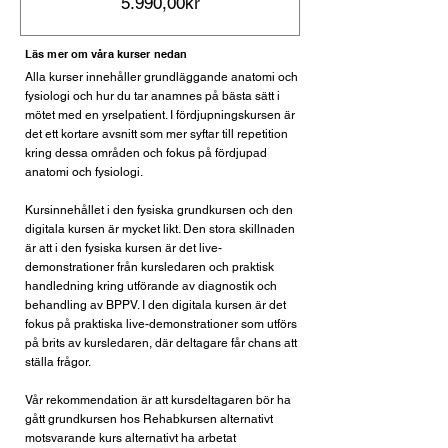
Prezzo
5.990,00kr
Läs mer om våra kurser nedan
Alla kurser innehåller grundläggande anatomi och
fysiologi och hur du tar anamnes på bästa sätt i
mötet med en yrselpatient. I fördjupningskursen är
det ett kortare avsnitt som mer syftar till repetition
kring dessa områden och fokus på fördjupad
anatomi och fysiologi.
Kursinnehållet i den fysiska grundkursen och den
digitala kursen är mycket likt. Den stora skillnaden
är att i den fysiska kursen är det live-
demonstrationer från kursledaren och praktisk
handledning kring utförande av diagnostik och
behandling av BPPV. I den digitala kursen är det
fokus på praktiska live-demonstrationer som utförs
på brits av kursledaren, där deltagare får chans att
ställa frågor.
Vår rekommendation är att kursdeltagaren bör ha
gått grundkursen hos Rehabkursen alternativt
motsvarande kurs alternativt ha arbetat