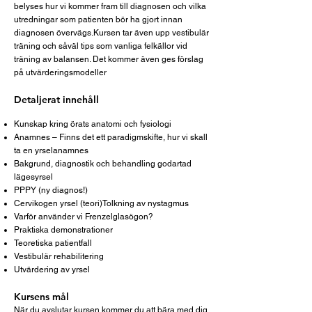
belyses hur vi kommer fram till diagnosen och vilka
utredningar som patienten bör ha gjort innan
diagnosen övervägs.Kursen tar även upp vestibulär
träning och såväl tips som vanliga felkällor vid
träning av balansen. Det kommer även ges förslag
på utvärderingsmodeller
Detaljerat innehåll
Kunskap kring örats anatomi och fysiologi
Anamnes – Finns det ett paradigmskifte, hur vi skall
ta en yrselanamnes
Bakgrund, diagnostik och behandling godartad
lägesyrsel
PPPY (ny diagnos!)
Cervikogen yrsel (teori)Tolkning av nystagmus
Varför använder vi Frenzelglasögon?
Praktiska demonstrationer
Teoretiska patientfall
Vestibulär rehabilitering
Utvärdering av yrsel
Kursens mål
När du avslutar kursen kommer du att bära med dig