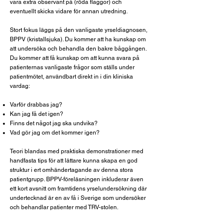
vara extra observant på (röda flaggor) och
eventuellt skicka vidare för annan utredning.
Stort fokus läggs på den vanligaste yrseldiagnosen,
BPPV (kristallsjuka). Du kommer att ha kunskap om
att undersöka och behandla den bakre båggången.
Du kommer att få kunskap om att kunna svara på
patienternas vanligaste frågor som ställs under
patientmötet, användbart direkt in i din kliniska
vardag
:
Varför drabbas jag?
Kan jag få det igen?
Finns det något jag ska undvika?
Vad gör jag om det kommer igen?
Teori blandas med praktiska demonstrationer med
handfasta tips för att lättare kunna skapa en god
struktur i ert omhändertagande av denna stora
patientgrupp. BPPV-föreläsningen inkluderar även
ett kort avsnitt om framtidens yrselundersökning där
undertecknad är en av få i Sverige som undersöker
och behandlar patienter med TRV-stolen.