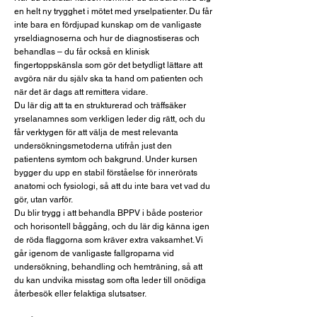
en helt ny trygghet i mötet med yrselpatienter. Du får
inte bara en fördjupad kunskap om de vanligaste
yrseldiagnoserna och hur de diagnostiseras och
behandlas – du får också en klinisk
fingertoppskänsla som gör det betydligt lättare att
avgöra när du själv ska ta hand om patienten och
när det är dags att remittera vidare.
Du lär dig att ta en strukturerad och träffsäker
yrselanamnes som verkligen leder dig rätt, och du
får verktygen för att välja de mest relevanta
undersökningsmetoderna utifrån just den
patientens symtom och bakgrund. Under kursen
bygger du upp en stabil förståelse för innerörats
anatomi och fysiologi, så att du inte bara vet vad du
gör, utan varför.
Du blir trygg i att behandla BPPV i både posterior
och horisontell båggång, och du lär dig känna igen
de röda flaggorna som kräver extra vaksamhet. Vi
går igenom de vanligaste fallgroparna vid
undersökning, behandling och hemträning, så att
du kan undvika misstag som ofta leder till onödiga
återbesök eller felaktiga slutsatser.