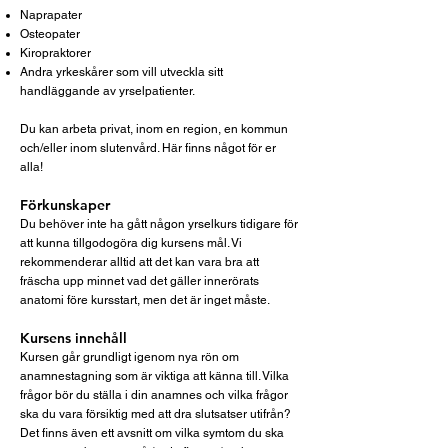
Naprapater
Osteopater
Kiropraktorer
Andra yrkeskårer som vill utveckla sitt
handläggande av yrselpatienter.
Du kan arbeta privat, inom en region, en kommun
och/eller inom slutenvård. Här finns något för er
alla!
Förkunskaper
Du behöver inte ha gått någon yrselkurs tidigare för
att kunna tillgodogöra dig kursens mål. Vi
rekommenderar alltid att det kan vara bra att
fräscha upp minnet vad det gäller innerörats
anatomi före kursstart, men det är inget måste.
Kursens innehåll
Kursen går grundligt igenom nya rön om
anamnestagning som är viktiga att känna till. Vilka
frågor bör du ställa i din anamnes och vilka frågor
ska du vara försiktig med att dra slutsatser utifrån?
Det finns även ett avsnitt om vilka symtom du ska