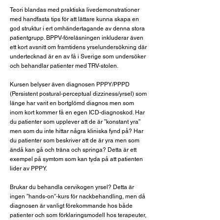
Teori blandas med praktiska livedemonstrationer
med handfasta tips för att lättare kunna skapa en
god struktur i ert omhändertagande av denna stora
patientgrupp. BPPV-föreläsningen inkluderar även
ett kort avsnitt om framtidens yrselundersökning där
undertecknad är en av få i Sverige som undersöker
och behandlar patienter med TRV-stolen.
Kursen belyser även diagnosen PPPY/PPPD
(Persistent postural-perceptual dizziness/yrsel) som
länge har varit en bortglömd diagnos men som
inom kort kommer få en egen ICD-diagnoskod. Har
du patienter som upplever att de är ”konstant yra”
men som du inte hittar några kliniska fynd på? Har
du patienter som beskriver att de är yra men som
ändå kan gå och träna och springa? Detta är ett
exempel på symtom som kan tyda på att patienten
lider av PPPY.
Brukar du behandla cervikogen yrsel? Detta är
ingen ”hands-on”-kurs för nackbehandling, men då
diagnosen är vanligt förekommande hos både
patienter och som förklaringsmodell hos terapeuter,