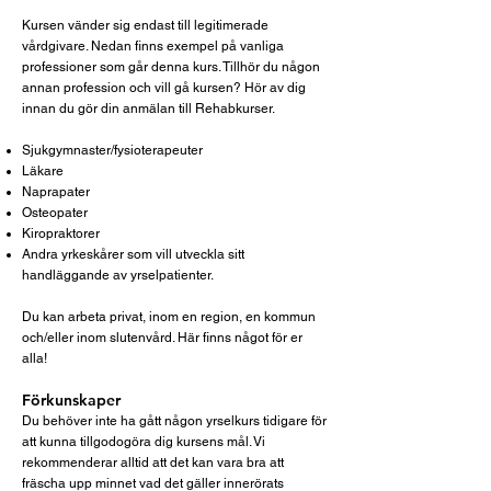
Kursen vänder sig endast till legitimerade
vårdgivare. Nedan finns exempel på vanliga
professioner som går denna kurs. Tillhör du någon
annan profession och vill gå kursen? Hör av dig
innan du gör din anmälan till Rehabkurser.
Sjukgymnaster/fysioterapeuter
Läkare
Naprapater
Osteopater
Kiropraktorer
Andra yrkeskårer som vill utveckla sitt
handläggande av yrselpatienter.
Du kan arbeta privat, inom en region, en kommun
och/eller inom slutenvård. Här finns något för er
alla!
Förkunskaper
Du behöver inte ha gått någon yrselkurs tidigare för
att kunna tillgodogöra dig kursens mål. Vi
rekommenderar alltid att det kan vara bra att
fräscha upp minnet vad det gäller innerörats