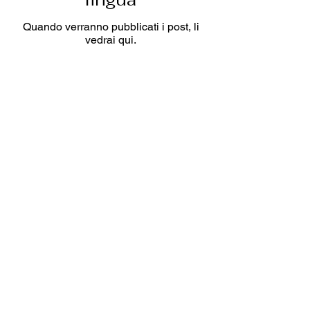
Quando verranno pubblicati i post, li
vedrai qui.
Snabbval
Handla
Ambassadör
Samarbete
Kursutbud
Kontakt
Daniel Petersson Rehabkurser AB
Org.nr
559229-7435
Tel:
0736-754786
(ej patientkontakt)
E-post: info@rehabkurser.se (ej patientkontakt)
Policy