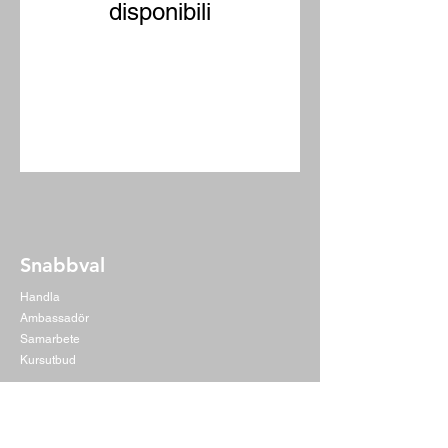
disponibili
Snabbval
Handla
Ambassadör
Samarbete
Kursutbud
Kontakt
Daniel Petersson Rehabkurser AB
Org.nr
559229-7435