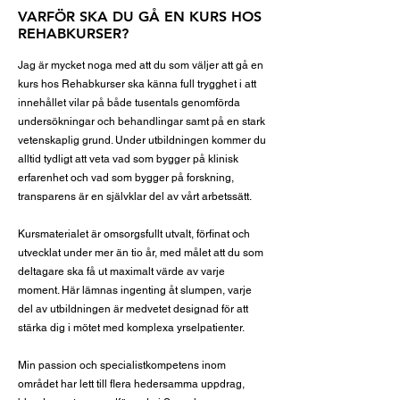
VARFÖR SKA DU GÅ EN KURS HOS
REHABKURSER?
Jag är mycket noga med att du som väljer att gå en
kurs hos Rehabkurser ska känna full trygghet i att
innehållet vilar på både tusentals genomförda
undersökningar och behandlingar samt på en stark
vetenskaplig grund. Under utbildningen kommer du
alltid tydligt att veta vad som bygger på klinisk
erfarenhet och vad som bygger på forskning,
transparens är en självklar del av vårt arbetssätt.
Kursmaterialet är omsorgsfullt utvalt, förfinat och
utvecklat under mer än tio år, med målet att du som
deltagare ska få ut maximalt värde av varje
moment. Här lämnas ingenting åt slumpen, varje
del av utbildningen är medvetet designad för att
stärka dig i mötet med komplexa yrselpatienter.
Min passion och specialistkompetens inom
området har lett till flera hedersamma uppdrag,