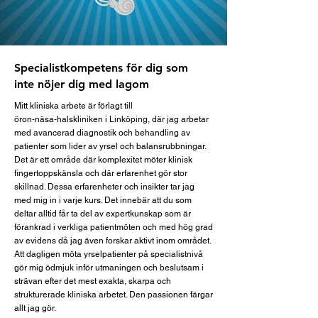
Specialistkompetens för dig som
inte nöjer dig med lagom
Mitt kliniska arbete är förlagt till
öron‑näsa‑halskliniken i Linköping, där jag arbetar
med avancerad diagnostik och behandling av
patienter som lider av yrsel och balansrubbningar.
Det är ett område där komplexitet möter klinisk
fingertoppskänsla och där erfarenhet gör stor
skillnad. Dessa erfarenheter och insikter tar jag
med mig in i varje kurs. Det innebär att du som
deltar alltid får ta del av​ expertkunskap som är
förankrad i verkliga patientmöten och med hög grad
av evidens då jag även forskar aktivt inom området.
Att dagligen möta yrselpatienter på specialistnivå
gör mig ödmjuk inför utmaningen och beslutsam i
strävan efter det mest exakta, skarpa och
strukturerade kliniska arbetet. Den passionen färgar
allt jag gör.