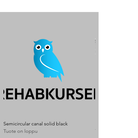
Semicircular canal solid black
Semicircular canal
Tuote on loppu
Tuote on loppu