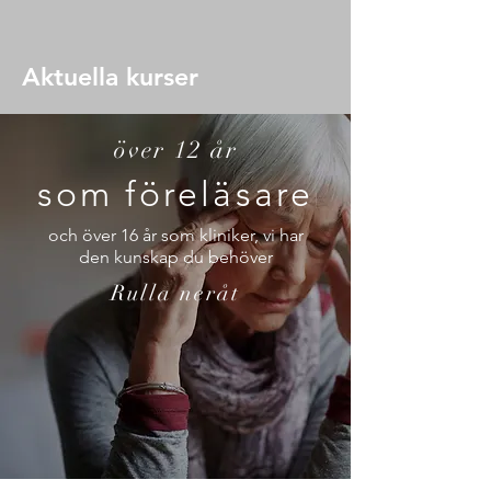
Aktuella kurser
över 12 år
som föreläsare
och över 16 år som kliniker, vi har
den kunskap du behöver
Rulla neråt