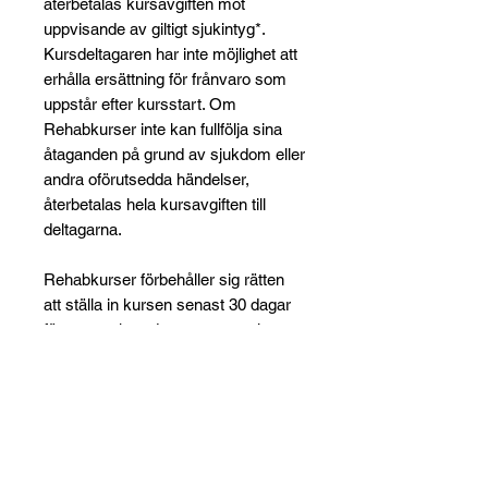
återbetalas kursavgiften mot
uppvisande av giltigt sjukintyg*.
Kursdeltagaren har inte möjlighet att
erhålla ersättning för frånvaro som
uppstår efter kursstart. Om
Rehabkurser inte kan fullfölja sina
åtaganden på grund av sjukdom eller
andra oförutsedda händelser,
återbetalas hela kursavgiften till
deltagarna.
Rehabkurser förbehåller sig rätten
att ställa in kursen senast 30 dagar
före utsatt kursdatum om antalet
anmälda deltagare understiger tio
personer. I sådant fall återbetalas
hela anmälningsavgiften.
Betalningsvillkor
Vid fakturaköp gäller