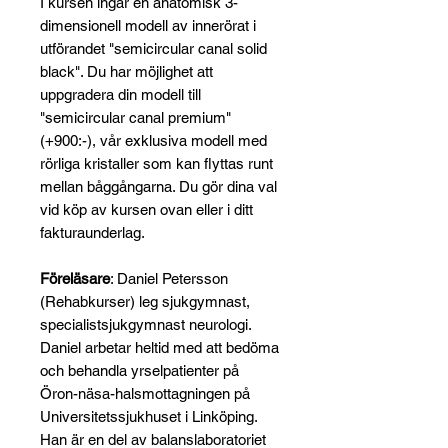
I kursen ingår en anatomisk 3-
dimensionell modell av innerörat i
utförandet "semicircular canal solid
black". Du har möjlighet att
uppgradera din modell till
"semicircular canal premium"
(+900:-), vår exklusiva modell med
rörliga kristaller som kan flyttas runt
mellan båggångarna. Du gör dina val
vid köp av kursen ovan eller i ditt
fakturaunderlag.
Föreläsare
: Daniel Petersson
(Rehabkurser) leg sjukgymnast,
specialistsjukgymnast neurologi.
Daniel arbetar heltid med att bedöma
och behandla yrselpatienter på
Öron-näsa-halsmottagningen på
Universitetssjukhuset i Linköping.
Han är en del av balanslaboratoriet