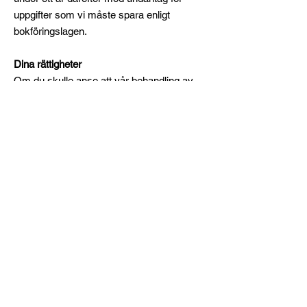
uppgifter som vi måste spara enligt
bokföringslagen.
Dina rättigheter
Om du skulle anse att vår behandling av
dina personuppgifter inte sker i enlighet
med dataskyddslagstiftningen ber vi dig att
kontakta oss
info@rehabkurser.se
. Du har
även rätt att klaga till Datainspektionen
som är tillsynsmyndighet.
Hur skyddar vi dina uppgifter?
Vi vidtar åtgärder för att skydda dina
uppgifter i enlighet med
dataskyddsförordningen.
Snabbval