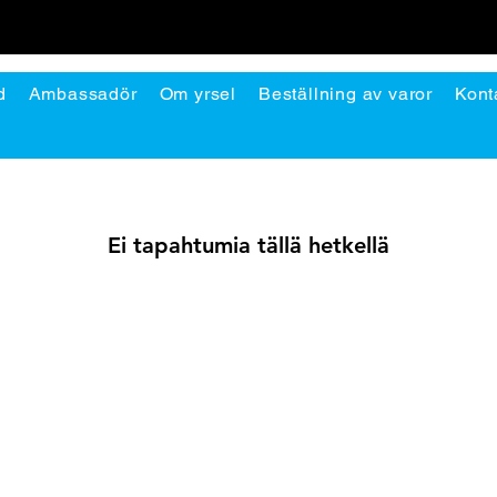
d
Ambassadör
Om yrsel
Beställning av varor
Kont
Ei tapahtumia tällä hetkellä
olicy
Kontakt
verans och returer
Daniel Petersson Rehabkurser AB
ikspolicy
Org.nr 559229-7435
ktretess och