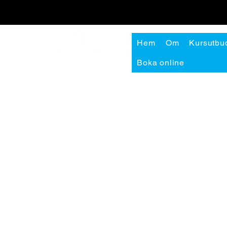
Hem
Om
Kursutbu
Boka online
Snabbval
P
Handla
Le
Ambassadör
But
Samarbete
Se