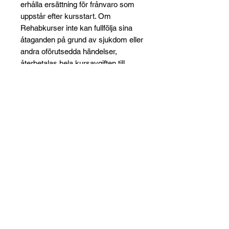
erhålla ersättning för frånvaro som
uppstår efter kursstart. Om
Rehabkurser inte kan fullfölja sina
åtaganden på grund av sjukdom eller
andra oförutsedda händelser,
återbetalas hela kursavgiften till
deltagarna.
Rehabkurser förbehåller sig rätten
att ställa in kursen senast 30 dagar
före utsatt kursdatum om antalet
anmälda deltagare understiger tio
personer. I sådant fall återbetalas
hela anmälningsavgiften.
Betalningsvillkor
Vid fakturaköp gäller
betalningsvillkor 30 dagar netto. Vid
sen anmälan ska betalningen vara
mottagen innan kursstart. Vid