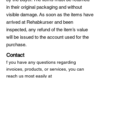
in their original packaging and without
visible damage. As soon as the items have
arrived at Rehabkurser and been
inspected, any refund of the item’s value
will be issued to the account used for the
purchase.
Contact
f you have any questions regarding
invoices, products, or services, you can
reach us most easily at
info(@)rehabkurser.se.Course content or
products: Daniel Petersson, +46
736‑754786 (no patient contact)Invoices
and shipping: Maja Johansson, +46
704‑452632 (no patient contact)
Snabbval