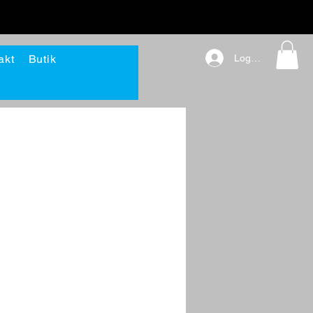
akt
Butik
Logga in