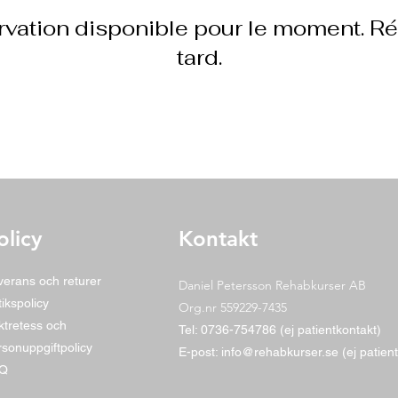
vation disponible pour le moment. R
tard.
olicy
Kontakt
verans och returer
Daniel Petersson Rehabkurser AB
ikspolicy
Org.nr 559229-7435
ktretess och
Tel: 0736-754786 (ej patientkontakt)
rsonuppgiftpolicy
E-post: info@rehabkurser.se (ej patien
AQ