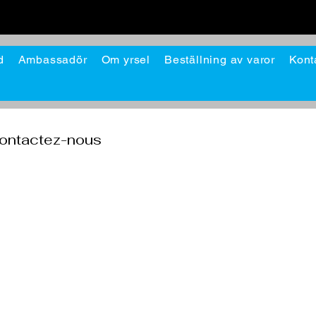
d
Ambassadör
Om yrsel
Beställning av varor
Kont
contactez-nous