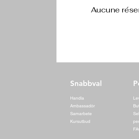
Aucune réser
Snabbval
P
Handla
Le
Ambassadör
But
Samarbete
Se
Kursutbud
pe
F